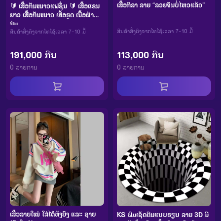
ເສື້ອກິລາ ລາຍ “ລວຍຈົນບໍ່ໄຫວແລ້ວ”
🔰 ເສື້ອກັນໜາວແຟຊັ່ນ 🔰 ເສື້ອແຂນ
ຍາວ ເສື້ອກັນໜາວ ເສື້ອຮູດ ເນື້ອຜ້າໜາ
ນຸ່ມ
ສິນຄ້າສັ່ງຕົງຈາກໄທໄຊ້ເວລາ 7-10 ມື້
ສິນຄ້າສັ່ງຕົງຈາກໄທໄຊ້ເວລາ 7-10 ມື້
113,000 ກີບ
191,000 ກີບ
0 ລາຍການ
0 ລາຍການ
ເສື້ອລາຍໃໝ່ ໃສ່ໄດ້ທັງຍິງ ແລະ ຊາຍ
KS ພົມເຊັດຕີນແບບຮຽບ ລາຍ 3D ມີ