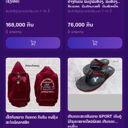
(ຊົງໃຫຍ່)
ຢາງກັນມື່ນ ພົມປູພື້ນຫ້ອງ, ພົມຫ້ອງ
ຮັບແຂກ, ພົມກຳມະຫຍີ່, ພົມຫ້ອງນັ່ງ
ສິນຄ້າສັ່ງຕົງຈາກໄທໄຊ້ເວລາ 7-10 ມື້
ຫຼິ້ນ, ພົມ 3 ມິຕິ, ພົມຂົນນຸ່ມ ແລະ ພົມປູ
ສິນຄ້າສັ່ງຕົງຈາກໄທໄຊ້ເວລາ 7-10 ມື້
ພື້ນ
168,000 ກີບ
76,000 ກີບ
0 ລາຍການ
0 ລາຍການ
ເກີບແຕະສະກຣີນລາຍ SPORT ເຕັມຄູ່
ເສື້ອກັນໜາວ ກັນແດດ ກັນລົມ ແຟຊັ່ນ
ມີໄຊຂະໜາດໃຫຍ່ພິເສດ ເກີບແຕະ
ສະໄຕລ໌ຄລາສສິກ
ແຟຊັ່ນ