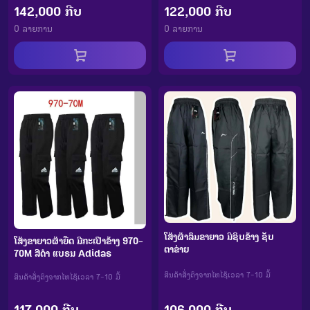
142,000 ກີບ
122,000 ກີບ
0 ລາຍການ
0 ລາຍການ
ໂສ້ງຜ້າລົມຂາຍາວ ມີຊິບຂ້າງ ຊັບ
ໂສ້ງຂາຍາວຜ້າຍືດ ມີກະເປົາຂ້າງ 970-
ຕາຂ່າຍ
70M ສີດຳ ແບຣນ Adidas
ສິນຄ້າສັ່ງຕົງຈາກໄທໄຊ້ເວລາ 7-10 ມື້
ສິນຄ້າສັ່ງຕົງຈາກໄທໄຊ້ເວລາ 7-10 ມື້
106,000 ກີບ
117,000 ກີບ