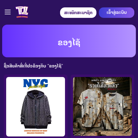
ເຂົ້າສູ່ລະບົບ
ສະໝັກສະມາຊິກ
ຂອງໄຊ້
ชื่อสินค้าที่เกี่ยวข้องกับ "ຂອງໄຊ້"