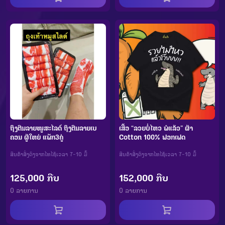
ຖົງຕີນລາຍໝູສະໄລດ໌ ຖົງຕີນລາຍເບ
ເສື້ອ “ລວຍບໍ່ໄຫວ ພໍແລ້ວ” ຜ້າ
ຄອນ ຜູ້ໃຫຍ່ ແພັກ3ຄູ່
Cotton 100% ຟອກເຟດ
ສິນຄ້າສັ່ງຕົງຈາກໄທໄຊ້ເວລາ 7-10 ມື້
ສິນຄ້າສັ່ງຕົງຈາກໄທໄຊ້ເວລາ 7-10 ມື້
125,000 ກີບ
152,000 ກີບ
0 ລາຍການ
0 ລາຍການ