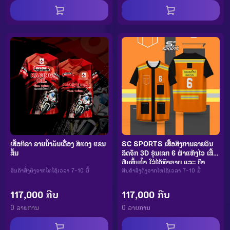
ເສື້ອກິລາ ລາຍນ້ຳມັນເຄື່ອງ ສີແດງ ແຂນ
SC SPORTS ເສື້ອສົງການລາຍວິນ
ສັ້ນ
ລົດຈັກ 3D ຮຸ່ນເລກ 6 ຜ້າແຫ້ງໄວ ເສື້ອ
ທີມຫຼິ້ນນ້ຳ ໃສ່ໄດ້ທັງຊາຍ ແລະ ຍິງ
ສິນຄ້າສັ່ງຕົງຈາກໄທໄຊ້ເວລາ 7-10 ມື້
ສິນຄ້າສັ່ງຕົງຈາກໄທໄຊ້ເວລາ 7-10 ມື້
117,000 ກີບ
117,000 ກີບ
0 ລາຍການ
0 ລາຍການ