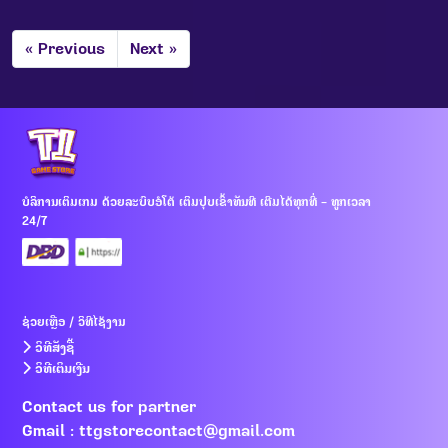
« Previous
Next »
ບໍລິການເຕິມເກມ ດ້ວຍລະບົບອໍໂຕ້ ເຕິມປຸບເຂົ້າທັນທີ ເຕີມໄດ້ທຸກທີ່ - ທູກເວລາ
24/7
ຊ່ວຍເຫຼືອ / ວິທີໄຊ້ງານ
ວິທີສັງຊື້
ວິທີເຕິມເງີນ
Contact us for partner
Gmail :
ttgstorecontact@gmail.com