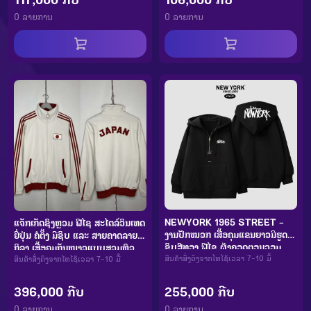
0 ລາຍການ
0 ລາຍການ
NEWYORK 1965 STREET -
ແຈັກເກັດຊົງຫຼວມ ຟີໄຊ ສະໄຕລ໌ວິນເທດ
ງານປັກໝວກ ເສື້ອຄຸມແຂນຍາວມີຮູດ
ຍີ່ປຸ່ນ ຄໍຕັ້ງ ມີຊິບ ແລະ ສາຍຄາດລາຍ
ຊິບສີທອງ ຟີໄຊ ຜ້າຄອດຕອນວອມ
ກິລາ ເສື້ອຄຸມກັນໜາວແບບສວມຫົວ
ຄຸນນະພາບດີ ທົນທານ ແລະ ໃສ່ສະບາຍ
ສິນຄ້າສັ່ງຕົງຈາກໄທໄຊ້ເວລາ 7-10 ມື້
ສຳລັບຜູ້ຍິງ
ສິນຄ້າສັ່ງຕົງຈາກໄທໄຊ້ເວລາ 7-10 ມື້
396,000 ກີບ
255,000 ກີບ
0 ລາຍການ
0 ລາຍການ