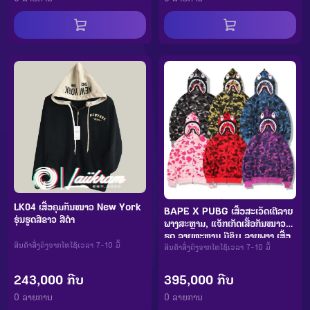
LK04 ເສື້ອຄຸມກັນໜາວ New York
BAPE X PUBG ເສື້ອສະເວັດເຕີລາຍ
ຮຸ່ນຮູດສີຂາວ ສີດຳ
ພາງສະຫຼາມ, ແຈັກເກັດເສື້ອກັນໜາວມີ
ຮູດ ລາຍທະຫານ ມີຊິບ ລາຍພາງ ເສື້ອ
ສິນຄ້າສັ່ງຕົງຈາກໄທໄຊ້ເວລາ 7-10 ມື້
ກິລາ
ສິນຄ້າສັ່ງຕົງຈາກໄທໄຊ້ເວລາ 7-10 ມື້
243,000 ກີບ
395,000 ກີບ
0 ລາຍການ
0 ລາຍການ