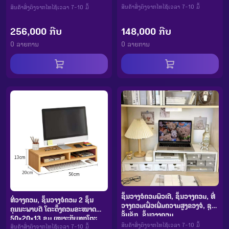
ສິນຄ້າສັ່ງຕົງຈາກໄທໄຊ້ເວລາ 7-10 ມື້
ສິນຄ້າສັ່ງຕົງຈາກໄທໄຊ້ເວລາ 7-10 ມື້
148,000 ກີບ
256,000 ກີບ
0 ລາຍການ
0 ລາຍການ
ຊັ້ນວາງຈໍຄອມພິວເຕີ, ຊັ້ນວາງຄອມ, ທີ່
ທີ່ວາງຄອມ, ຊັ້ນວາງຈໍຄອມ 2 ຊັ້ນ
ວາງຄອມເພື່ອເພີ່ມຄວາມສູງຂອງຈໍ, ຊຸດ
ຄຸນນະພາບດີ ໂຕະຕັ້ງຄອມຂະໜາດ
ລິ້ນຊັກ, ຊັ້ນວາງຄອມ
50×20×13 ຊມ ເໝາະກັບທຸກໂຕະ
ສິນຄ້າສັ່ງຕົງຈາກໄທໄຊ້ເວລາ 7-10 ມື້
ສິນຄ້າສັ່ງຕົງຈາກໄທໄຊ້ເວລາ 7-10 ມື້