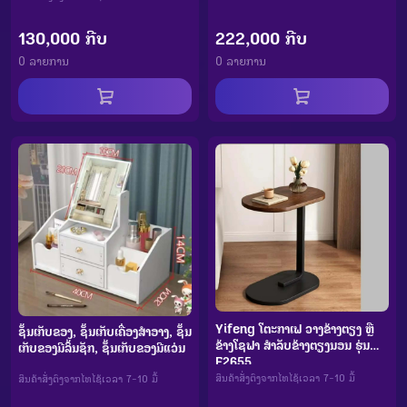
222,000 ກີບ
130,000 ກີບ
0 ລາຍການ
0 ລາຍການ
Yifeng ໂຕະກາເຟ ວາງຂ້າງຕຽງ ຫຼື
ຊັ້ນເກັບຂອງ, ຊັ້ນເກັບເຄື່ອງສຳອາງ, ຊັ້ນ
ຂ້າງໂຊຟາ ສຳລັບຂ້າງຕຽງນອນ ຮຸ່ນ
ເກັບຂອງມີລິ້ນຊັກ, ຊັ້ນເກັບຂອງມີແວ່ນ
F2655
ສິນຄ້າສັ່ງຕົງຈາກໄທໄຊ້ເວລາ 7-10 ມື້
ສິນຄ້າສັ່ງຕົງຈາກໄທໄຊ້ເວລາ 7-10 ມື້